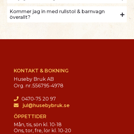
Kommer jag in med rullstol & barnvagn
överallt?
KONTAKT & BOKNING
Huseby Bruk AB
Org. nr.:
556795-4978
0470-75 20 97
jul@husebybruk.se
ÖPPETTIDER
Mån, tis, sön kl. 10-18
Ons, tor, fre, lör kl. 10-20