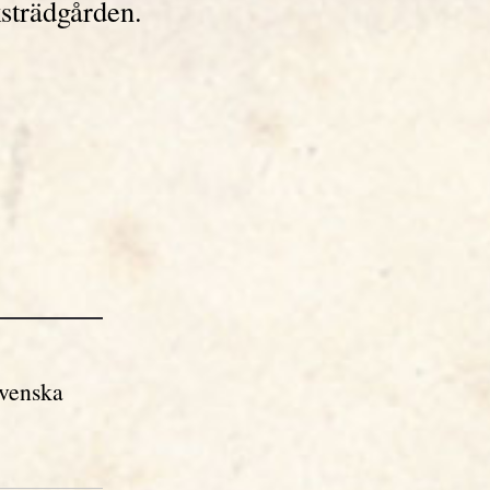
ksträdgården.
svenska