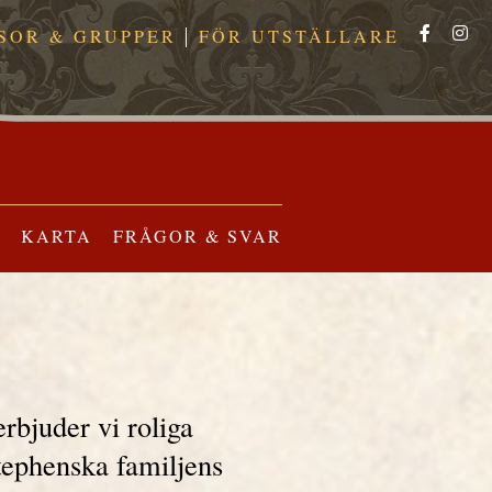
SOR & GRUPPER
FÖR UTSTÄLLARE
KARTA
FRÅGOR & SVAR
rbjuder vi roliga
Stephenska familjens