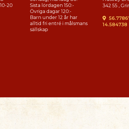
. 10-20
Sista lördagen 150:-
342 55 ,
Gri
Övriga dagar 120:-
Barn under 12 år har
56.7786
alltid fri entré i målsmans
14.584738
sällskap