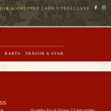
SOR & GRUPPER
FÖR UTSTÄLLARE
KARTA
FRÅGOR & SVAR
SS
uk
Huseby bruk ligger 22 km söder