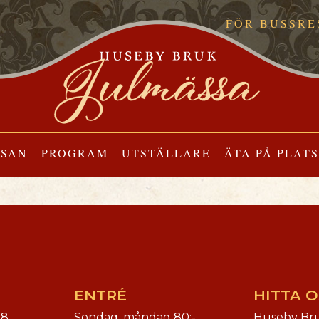
FÖR BUSSRE
SSAN
PROGRAM
UTSTÄLLARE
ÄTA PÅ PLATS
ENTRÉ
HITTA O
18
Söndag, måndag 80:-
Huseby Br