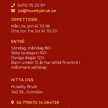
0470-75 20 97
jul@husebybruk.se
ÖPPETTIDER
Mån, tis, sön kl. 10-18
Ons, tor, fre, lör kl. 10-20
ENTRÉ
Söndag, måndag 80:-
Sista lördagen 150:-
Övriga dagar 120:-
Barn under 12 år har alltid fri entré i
målsmans sällskap
HITTA OSS
Huseby Bruk
342 55 ,
Grimslöv
56.778672 14.584738