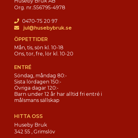
Huseby Bruk AB
Org. nr.:
556795-4978
0470-75 20 97
jul@husebybruk.se
ÖPPETTIDER
Mån, tis, sön kl. 10-18
Ons, tor, fre, lör kl. 10-20
ENTRÉ
Söndag, måndag 80:-
Sista lördagen 150:-
Övriga dagar 120:-
Barn under 12 år har alltid fri entré i
målsmans sällskap
HITTA OSS
Huseby Bruk
342 55 ,
Grimslöv