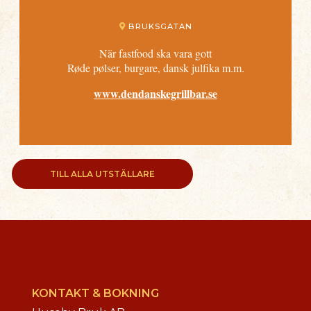
BRUKSGATAN
När fastfood ska vara gott
Røde pølser, burgare, dansk julfika m.m.
www.dendanskegrillbar.se
TILL ALLA UTSTÄLLARE
KONTAKT & BOKNING