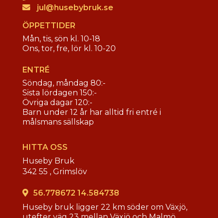
jul@husebybruk.se
ÖPPETTIDER
Mån, tis, sön kl. 10-18
Ons, tor, fre, lör kl. 10-20
ENTRÉ
Söndag, måndag 80:-
Sista lördagen 150:-
Övriga dagar 120:-
Barn under 12 år har alltid fri entré i
målsmans sällskap
HITTA OSS
Huseby Bruk
342 55 ,
Grimslöv
56.778672 14.584738
Huseby bruk ligger 22 km söder om Växjö,
utefter väg 23 mellan Växjö och Malmö.