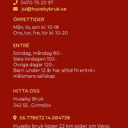
0470-75 20 97
jul@husebybruk.se
ÖPPETTIDER
Mån, tis, sön kl. 10-18
Ons, tor, fre, lör kl. 10-20
ENTRÉ
Söndag, måndag 80:-
Sista lördagen 150:-
Övriga dagar 120:-
Barn under 12 år har alltid fri entré i
målsmans sällskap
HITTA OSS
Huseby Bruk
342 55 ,
Grimslöv
56.778672 14.584738
Huseby bruk ligger 22 km söder om Växjö,