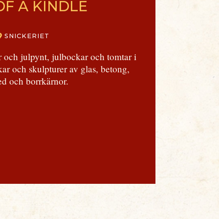
OF A KINDLE
SNICKERIET
 och julpynt, julbockar och tomtar i
akar och skulpturer av glas, betong,
ed och borrkärnor.