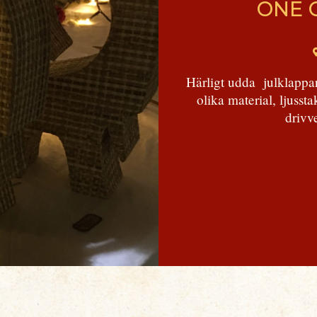
ONE 
Härligt udda julklappar
olika material, ljusst
drivv