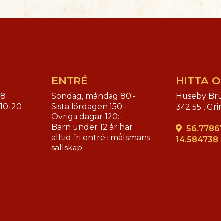
ENTRÉ
HITTA O
18
Söndag, måndag 80:-
Huseby Br
. 10-20
Sista lördagen 150:-
342 55 ,
Gri
Övriga dagar 120:-
Barn under 12 år har
56.7786
alltid fri entré i målsmans
14.584738
sällskap