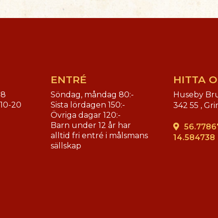
ENTRÉ
HITTA O
18
Söndag, måndag 80:-
Huseby Br
. 10-20
Sista lördagen 150:-
342 55 ,
Gri
Övriga dagar 120:-
Barn under 12 år har
56.7786
alltid fri entré i målsmans
14.584738
sällskap