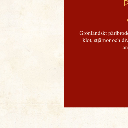
Grönländskt pärlbrode
klot, stjärnor och d
an