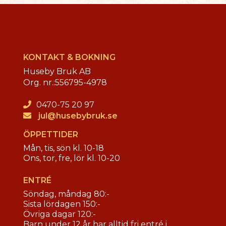
KONTAKT & BOKNING
Huseby Bruk AB
Org. nr.:
556795-4978
0470-75 20 97
jul@husebybruk.se
ÖPPETTIDER
Mån, tis, sön kl. 10-18
Ons, tor, fre, lör kl. 10-20
ENTRÉ
Söndag, måndag 80:-
Sista lördagen 150:-
Övriga dagar 120:-
Barn under 12 år har alltid fri entré i